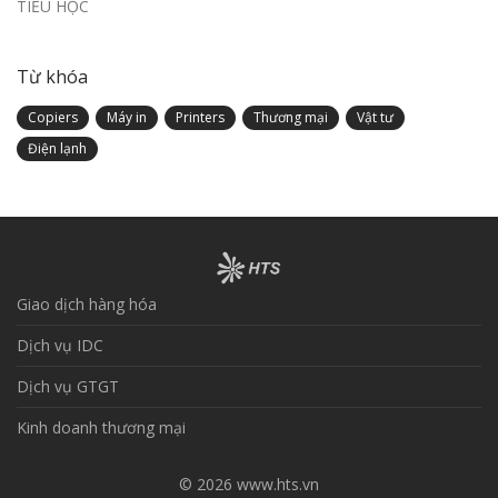
TIỂU HỌC
Từ khóa
Copiers
Máy in
Printers
Thương mại
Vật tư
Điện lạnh
Giao dịch hàng hóa
Dịch vụ IDC
Dịch vụ GTGT
Kinh doanh thương mại
© 2026 www.hts.vn