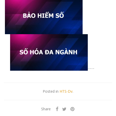
…….
Posted in
HTS-Dv
.
Share