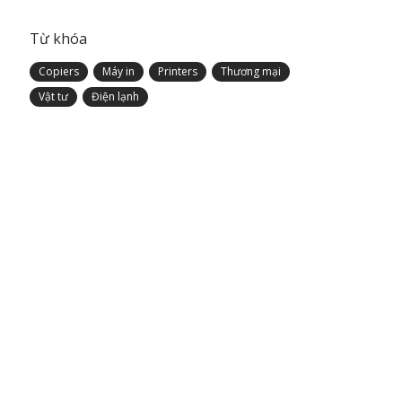
Từ khóa
Copiers
Máy in
Printers
Thương mại
Vật tư
Điện lạnh