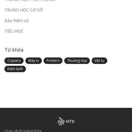
TRUNG HỌC CƠ SỞ
Bảo hiểm số
TIỂU HỌC
Từ khóa
Copiers
Máy in
Printers
Thương mại
Vật tư
Điện lạnh
Giao dịch hàng hóa