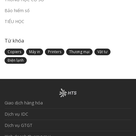
Bảo hiểm số
TIỂU HỌC
Từ khóa
Copiers
Máy in
Printers
Thương mại
Vật tư
Điện lạnh
Giao dịch hàng hóa
Dịch vụ IDC
Dịch vụ GTGT