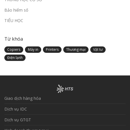
Bảo hiểm số
TIỂU HỌC
Từ khóa
Copiers
Máy in
Printers
Thương mại
Vật tư
Điện lạnh
Giao dịch hàng hóa
Dịch vụ IDC
Dịch vụ GTGT